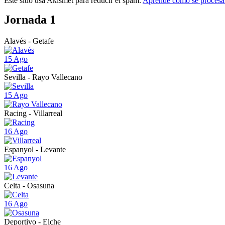
Este sitio usa Akismet para reducir el spam.
Aprende cómo se procesan
Jornada 1
Alavés - Getafe
15 Ago
Sevilla - Rayo Vallecano
15 Ago
Racing - Villarreal
16 Ago
Espanyol - Levante
16 Ago
Celta - Osasuna
16 Ago
Deportivo - Elche