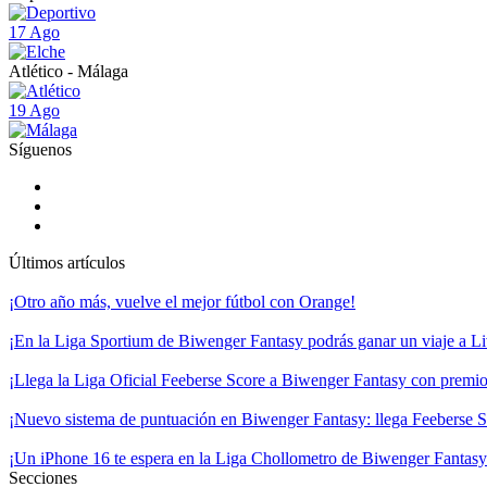
17 Ago
Atlético - Málaga
19 Ago
Síguenos
Últimos artículos
¡Otro año más, vuelve el mejor fútbol con Orange!
¡En la Liga Sportium de Biwenger Fantasy podrás ganar un viaje a Liv
¡Llega la Liga Oficial Feeberse Score a Biwenger Fantasy con premios
¡Nuevo sistema de puntuación en Biwenger Fantasy: llega Feeberse S
¡Un iPhone 16 te espera en la Liga Chollometro de Biwenger Fantasy
Secciones