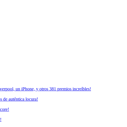
erpool, un iPhone, y otros 381 premios increíbles!
 de auténtica locura!
core!
!