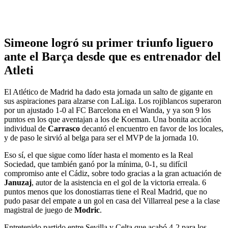
Simeone logró su primer triunfo liguero
ante el Barça desde que es entrenador del
Atleti
El Atlético de Madrid ha dado esta jornada un salto de gigante en
sus aspiraciones para alzarse con LaLiga. Los rojiblancos superaron
por un ajustado 1-0 al FC Barcelona en el Wanda, y ya son 9 los
puntos en los que aventajan a los de Koeman. Una bonita acción
individual de
Carrasco
decantó el encuentro en favor de los locales,
y de paso le sirvió al belga para ser el MVP de la jornada 10.
Eso sí, el que sigue como líder hasta el momento es la Real
Sociedad, que también ganó por la mínima, 0-1, su difícil
compromiso ante el Cádiz, sobre todo gracias a la gran actuación de
Januzaj
, autor de la asistencia en el gol de la victoria erreala. 6
puntos menos que los donostiarras tiene el Real Madrid, que no
pudo pasar del empate a un gol en casa del Villarreal pese a la clase
magistral de juego de
Modric
.
Entretenido partido entre Sevilla y Celta que acabó 4-2 para los