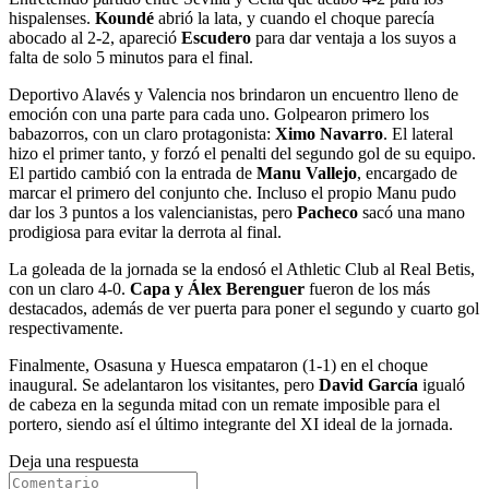
hispalenses.
Koundé
abrió la lata, y cuando el choque parecía
abocado al 2-2, apareció
Escudero
para dar ventaja a los suyos a
falta de solo 5 minutos para el final.
Deportivo Alavés y Valencia nos brindaron un encuentro lleno de
emoción con una parte para cada uno. Golpearon primero los
babazorros, con un claro protagonista:
Ximo Navarro
. El lateral
hizo el primer tanto, y forzó el penalti del segundo gol de su equipo.
El partido cambió con la entrada de
Manu Vallejo
, encargado de
marcar el primero del conjunto che. Incluso el propio Manu pudo
dar los 3 puntos a los valencianistas, pero
Pacheco
sacó una mano
prodigiosa para evitar la derrota al final.
La goleada de la jornada se la endosó el Athletic Club al Real Betis,
con un claro 4-0.
Capa y Álex Berenguer
fueron de los más
destacados, además de ver puerta para poner el segundo y cuarto gol
respectivamente.
Finalmente, Osasuna y Huesca empataron (1-1) en el choque
inaugural. Se adelantaron los visitantes, pero
David García
igualó
de cabeza en la segunda mitad con un remate imposible para el
portero, siendo así el último integrante del XI ideal de la jornada.
Deja una respuesta