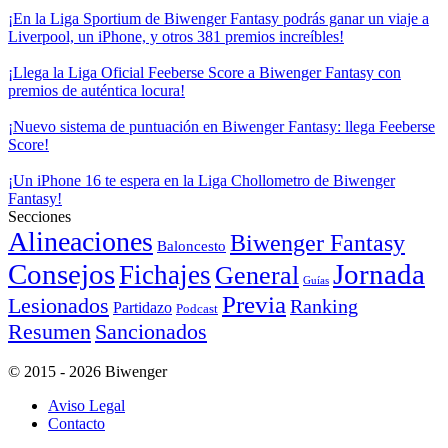
¡En la Liga Sportium de Biwenger Fantasy podrás ganar un viaje a
Liverpool, un iPhone, y otros 381 premios increíbles!
¡Llega la Liga Oficial Feeberse Score a Biwenger Fantasy con
premios de auténtica locura!
¡Nuevo sistema de puntuación en Biwenger Fantasy: llega Feeberse
Score!
¡Un iPhone 16 te espera en la Liga Chollometro de Biwenger
Fantasy!
Secciones
Alineaciones
Biwenger Fantasy
Baloncesto
Consejos
Jornada
Fichajes
General
Guías
Previa
Lesionados
Ranking
Partidazo
Podcast
Resumen
Sancionados
© 2015 - 2026 Biwenger
Aviso Legal
Contacto